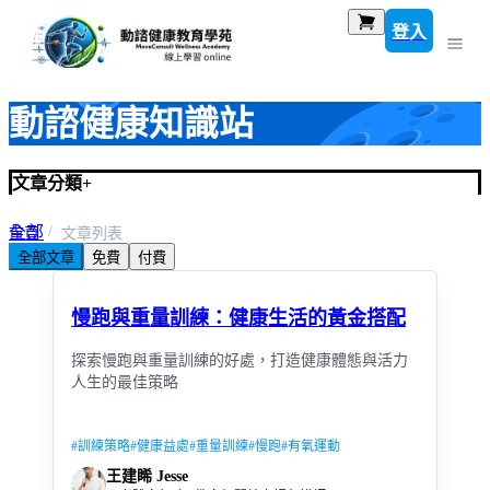
登入
動諮健康知識站
文章分類
+
全部
首頁
文章列表
全部文章
免費
付費
規律運動與健康促進
慢跑與重量訓練：健康生活的黃金搭配
探索慢跑與重量訓練的好處，打造健康體態與活力
人生的最佳策略
#
訓練策略
#
健康益處
#
重量訓練
#
慢跑
#
有氧運動
王建睎 Jesse