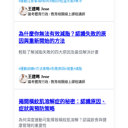
#
運動注意事項
#
猝死
#
預防
#
低溫天氣
#
寒冷
王建睎 Jesse
國考體育行政 / 教育相關線上課程講師
為什麼你無法有效減脂？認識失敗的原
因與重新開始的方法
輕鬆了解減脂失敗的四大原因及最佳解決計畫
#
運動訓練
#
方法策略
#
失敗原因
#
減重
#
減脂
王建睎 Jesse
國考體育行政 / 教育相關線上課程講師
揭開橫紋肌溶解症的秘密：認識原因、
症狀與預防策略
為何深度運動可能導致橫紋肌溶解？認識飲食與健
康管理的重要性