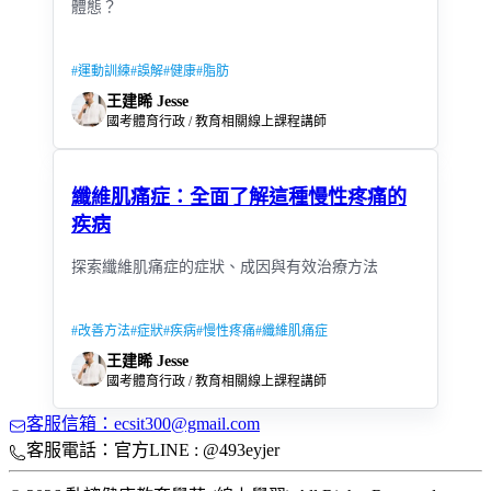
體態？
#
運動訓練
#
誤解
#
健康
#
脂肪
王建睎 Jesse
國考體育行政 / 教育相關線上課程講師
纖維肌痛症：全面了解這種慢性疼痛的
疾病
探索纖維肌痛症的症狀、成因與有效治療方法
#
改善方法
#
症狀
#
疾病
#
慢性疼痛
#
纖維肌痛症
王建睎 Jesse
國考體育行政 / 教育相關線上課程講師
客服信箱：ecsit300@gmail.com
客服電話：官方LINE : @493eyjer