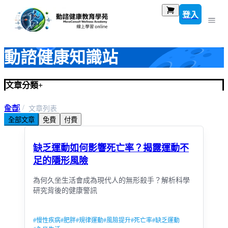
登入
動諮健康知識站
文章分類
+
全部
首頁
文章列表
全部文章
免費
付費
規律運動與健康促進
缺乏運動如何影響死亡率？揭露運動不
足的隱形風險
為何久坐生活會成為現代人的無形殺手？解析科學
研究背後的健康警訊
#
慢性疾病
#
肥胖
#
規律運動
#
風險提升
#
死亡率
#
缺乏運動