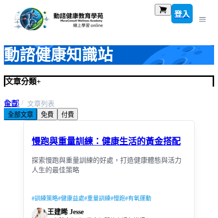
登入
動諮健康知識站
文章分類
+
全部
首頁
文章列表
全部文章
免費
付費
規律運動與健康促進
慢跑與重量訓練：健康生活的黃金搭配
探索慢跑與重量訓練的好處，打造健康體態與活力
人生的最佳策略
#
訓練策略
#
健康益處
#
重量訓練
#
慢跑
#
有氧運動
王建睎 Jesse